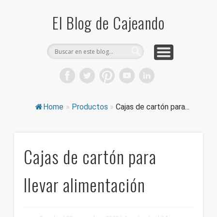
COMPRA CAJAS DE CARTÓN
CAJEANDO TIENDA
CURIOSIDADES
DICCIONARIO
PRODUCTOS
CONSEJOS
El Blog de Cajeando
Home
»
Productos
»
Cajas de cartón para...
Cajas de cartón para
llevar alimentación