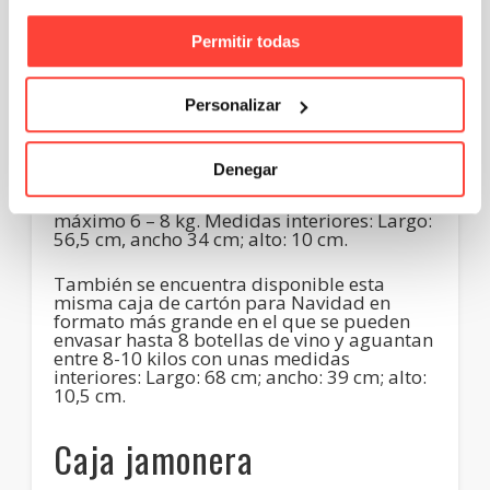
Cajas para Navidad
Permitir todas
Esta caja automontable con tapa y fondo
para surtidos navideños o similares es
ideal
Personalizar
para el envío de productos navideños
(turrones, polvorones, mantecados, dulces,
etc.). Fabricada en canal sencillo con
papeles de alta resistencia. La tapa
Denegar
incorpora un revestimiento externo
decorativo con motivos navideños. Peso
máximo 6 – 8 kg. Medidas interiores: Largo:
56,5 cm, ancho 34 cm; alto: 10 cm.
También se encuentra disponible esta
misma caja de cartón para Navidad en
formato más grande en el que se pueden
envasar hasta 8 botellas de vino y aguantan
entre 8-10 kilos con unas medidas
interiores: Largo: 68 cm; ancho: 39 cm; alto:
10,5 cm.
Caja jamonera