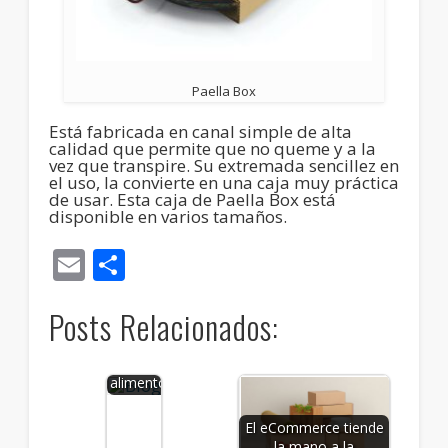
Paella Box
Está fabricada en canal simple de alta
calidad que permite que no queme y a la
vez que transpire. Su extremada sencillez en
el uso, la convierte en una caja muy práctica
de usar. Esta caja de Paella Box está
disponible en varios tamaños.
Email
Compartir
Posts Relacionados:
Tipos de
envases
para
alimentos
PPWR:
qué es,
cuándo
El eCommerce tiende
aplica y
la mano a la