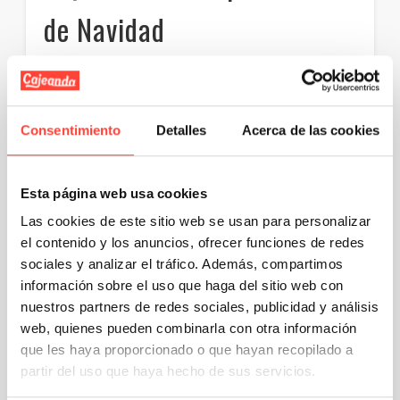
de Navidad
¿Quieres hacer un regalo para esta
Navidad? En
Cajeando
fabricamos envases
totalmente preparados para
trasladar
botellas de vino
y surtidos de dulces
Consentimiento
Detalles
Acerca de las cookies
navideños: se trata de un
packaging
capacitado para que hasta los objetos más
frágiles lleguen indemnes a su lugar de
destino.
Esta página web usa cookies
Las cookies de este sitio web se usan para personalizar
el contenido y los anuncios, ofrecer funciones de redes
sociales y analizar el tráfico. Además, compartimos
información sobre el uso que haga del sitio web con
nuestros partners de redes sociales, publicidad y análisis
web, quienes pueden combinarla con otra información
que les haya proporcionado o que hayan recopilado a
partir del uso que haya hecho de sus servicios.