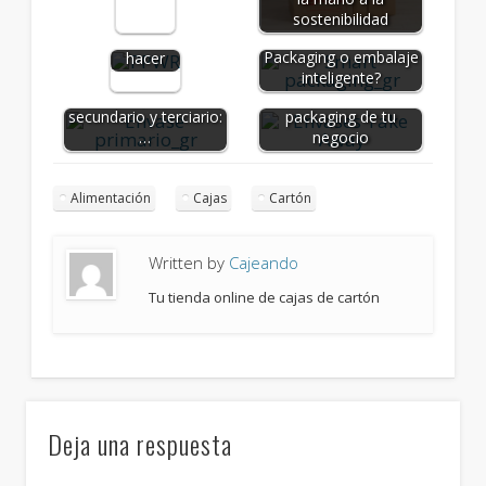
qué
sostenibilidad
¿Qué es el Smart
debes
Packaging o embalaje
hacer
Tipos de cajas de
inteligente?
Envase primario,
cartón para el
secundario y terciario:
packaging de tu
…
negocio
Alimentación
Cajas
Cartón
Written by
Cajeando
Tu tienda online de cajas de cartón
Deja una respuesta