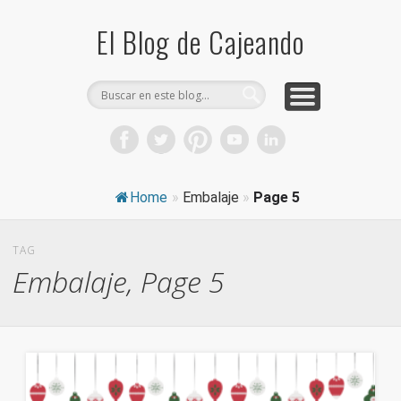
COMPRA CAJAS DE CARTÓN
CAJEANDO TIENDA
CURIOSIDADES
DICCIONARIO
PRODUCTOS
CONSEJOS
El Blog de Cajeando
Home
»
Embalaje
»
Page 5
TAG
Embalaje, Page 5