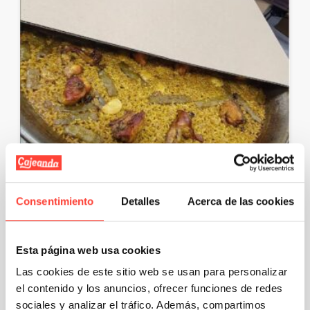
Consentimiento
Detalles
Acerca de las cookies
Packaging para paellas: La solución
take away ideal para tu restaurante
Esta página web usa cookies
Las cookies de este sitio web se usan para personalizar
La paella es uno de los platos estrella de la gastronomía
el contenido y los anuncios, ofrecer funciones de redes
de nuestro país, que gusta a todo el mundo y que …
sociales y analizar el tráfico. Además, compartimos