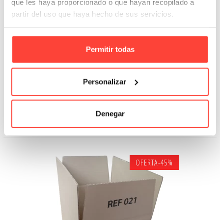
que les haya proporcionado o que hayan recopilado a
partir del uso que haya hecho de sus servicios.
Permitir todas
CAJAS 023 EXTRA 38,3x28,3x26,3 cm
Personalizar
Referencia: 21087
1,22 €
0,66 €
Denegar
Añadir A La Cesta
OFERTA
-45%