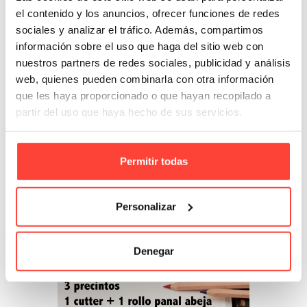
el contenido y los anuncios, ofrecer funciones de redes
sociales y analizar el tráfico. Además, compartimos
información sobre el uso que haga del sitio web con
nuestros partners de redes sociales, publicidad y análisis
web, quienes pueden combinarla con otra información
que les haya proporcionado o que hayan recopilado a
partir del uso que haya hecho de sus servicios.
Pack festival infantil (mediano)
Referencia: PFE2
Permitir todas
131,13 €
Personalizar
Añadir A La Cesta
Denegar