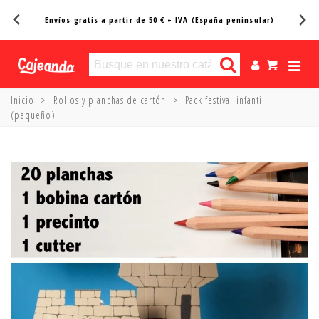
Entregas en 24/48h*
Inicio
>
Rollos y planchas de cartón
>
Pack festival infantil
(pequeño)