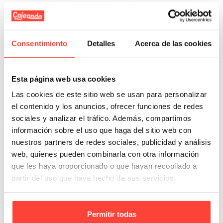
Consentimiento
Detalles
Acerca de las cookies
Máquina precintadora económica
Referencia: 6206
Esta página web usa cookies
16,00 €
Las cookies de este sitio web se usan para personalizar
el contenido y los anuncios, ofrecer funciones de redes
Añadir A La Cesta
sociales y analizar el tráfico. Además, compartimos
información sobre el uso que haga del sitio web con
nuestros partners de redes sociales, publicidad y análisis
web, quienes pueden combinarla con otra información
que les haya proporcionado o que hayan recopilado a
partir del uso que haya hecho de sus servicios.
Permitir todas