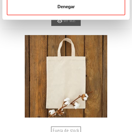
Denegar
198,40 €
Ver Más
Fuera de stock