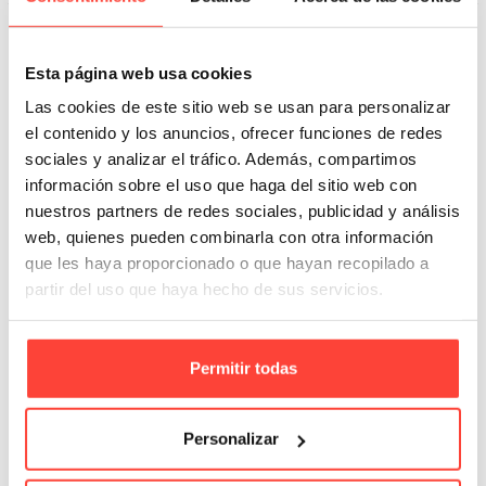
Esta página web usa cookies
Las cookies de este sitio web se usan para personalizar
el contenido y los anuncios, ofrecer funciones de redes
sociales y analizar el tráfico. Además, compartimos
información sobre el uso que haga del sitio web con
nuestros partners de redes sociales, publicidad y análisis
web, quienes pueden combinarla con otra información
que les haya proporcionado o que hayan recopilado a
partir del uso que haya hecho de sus servicios.
Permitir todas
Fuera de stock
Pack de 100 bolsas algodón orgánico
42x40cm
Personalizar
Referencia: 3065