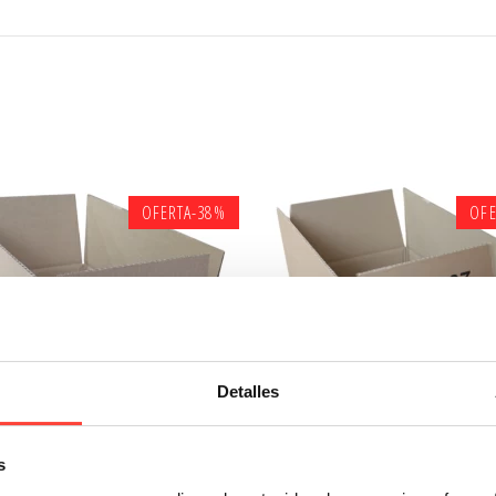
OFERTA
-38%
OFE
Detalles
s