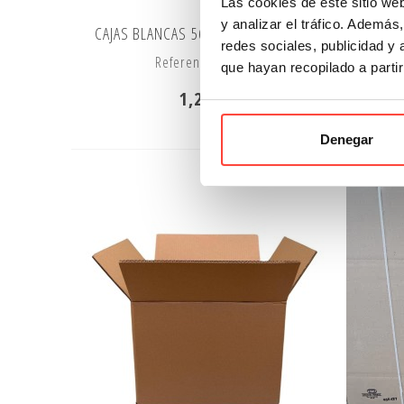
Las cookies de este sitio we
y analizar el tráfico. Ademá
CAJAS BLANCAS 56,3,3x23,7x15,6 cm
CAJAS 
redes sociales, publicidad y
Referencia: 21122
que hayan recopilado a parti
1,20 €
Denegar