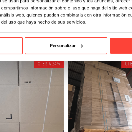
b se usan para personalizar el contenido y los anuncios, ofrecer
s, compartimos información sobre el uso que haga del sitio web 
006 EXTRA 38,3x28,3x17,5 cm
CAJAS 007 EXTRA 38,3x28,3x
 análisis web, quienes pueden combinarla con otra información q
Referencia: 21085
Referencia: 21086
r del uso que haya hecho de sus servicios.
1,03 €
0,64 €
1,13 €
0,71 €
Personalizar
OFERTA
-24%
OFE