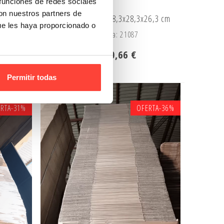
 funciones de redes sociales
con nuestros partners de
22,3 cm
CAJAS 023 EXTRA 38,3x28,3x26,3 cm
ue les haya proporcionado o
Referencia: 21087
1,22 €
0,66 €
Permitir todas
RTA
-31%
OFERTA
-36%