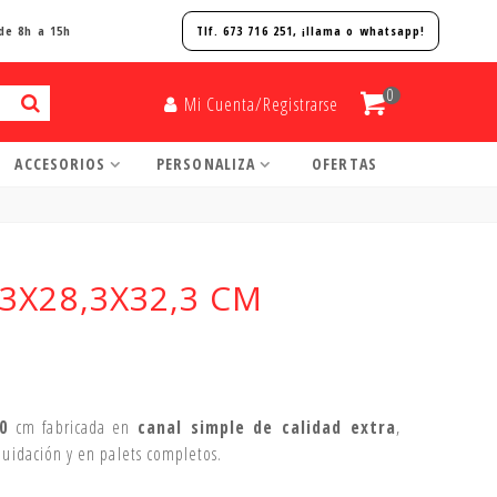
de 8h a 15h
Tlf. 673 716 251, ¡
llama o whatsapp!
0
Mi Cuenta/Registrarse
ACCESORIOS
PERSONALIZA
OFERTAS
,3X28,3X32,3 CM
0
cm fabricada en
canal simple de calidad extra
,
iquidación y en palets completos.