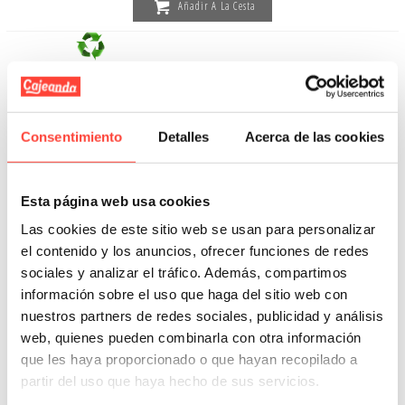
Añadir A La Cesta
Consentimiento
Detalles
Acerca de las cookies
Esta página web usa cookies
Las cookies de este sitio web se usan para personalizar
el contenido y los anuncios, ofrecer funciones de redes
sociales y analizar el tráfico. Además, compartimos
información sobre el uso que haga del sitio web con
nuestros partners de redes sociales, publicidad y análisis
web, quienes pueden combinarla con otra información
Caja de Cartón de Tapa y Fondo
que les haya proporcionado o que hayan recopilado a
29x23x10 cm negro (Pack 12 unidades)
partir del uso que haya hecho de sus servicios.
Referencia: V86