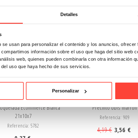
Anónima
Detalles
OFE
s
b se usan para personalizar el contenido y los anuncios, ofrecer
s, compartimos información sobre el uso que haga del sitio web 
 análisis web, quienes pueden combinarla con otra información q
r del uso que haya hecho de sus servicios.
Personalizar
troquelada Ecommerce Blanca
Precinto Ubis marrón
21x10x7
Referencia: 909
Referencia: 5782
4,19 €
3,56 €