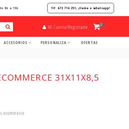
de 8h a 15h
Tlf. 673 716 251, ¡
llama o whatsapp!
0
Mi Cuenta/Registrarse
ACCESORIOS
PERSONALIZA
OFERTAS
ECOMMERCE 31X11X8,5
íos ecommerce