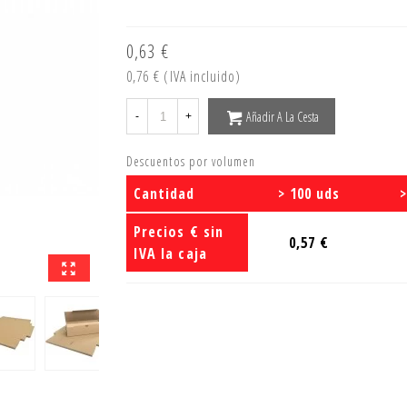
0,63 €
0,76 €
(IVA incluido)
Añadir A La Cesta
-
+
Descuentos por volumen
Cantidad
> 100 uds
>
Precios € sin
0,57 €
IVA la caja