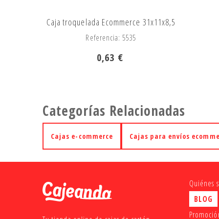
Caja troquelada Ecommerce 31x11x8,5
Referencia: 5535
0,63 €
Categorías Relacionadas
Cajas e-commerce
Cajas para envíos ecomm
Quiénes 
BLOG
Promoción