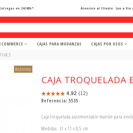
Entregas en 24/48h*
Atención al Cliente:
Lun a Vie 
 ECOMMERCE
CAJAS PARA MUDANZAS
CAJAS POR USOS
11x8,5
Anónima
CAJA TROQUELADA 
Referencia:
5535
Caja troquelada automontable marrón para env
Medidas: 31 x 11 x 8,5 cm