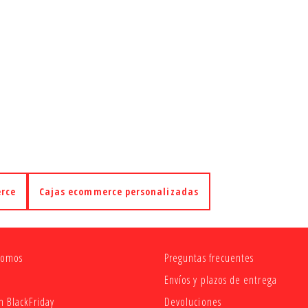
erce
Cajas ecommerce personalizadas
somos
Preguntas frecuentes
Envíos y plazos de entrega
 BlackFriday
Devoluciones