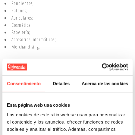
Pendientes;
Ratones;
Auriculares;
Cosmética;
Papelería;
Accesorios informáticos;
Merchandising.
Detalles del producto
Consentimiento
Detalles
Acerca de las cookies
Trusted Shops Opiniones
PRODUCTOS RELACIONADOS
Esta página web usa cookies
Las cookies de este sitio web se usan para personalizar
el contenido y los anuncios, ofrecer funciones de redes
sociales y analizar el tráfico. Además, compartimos
Anónima