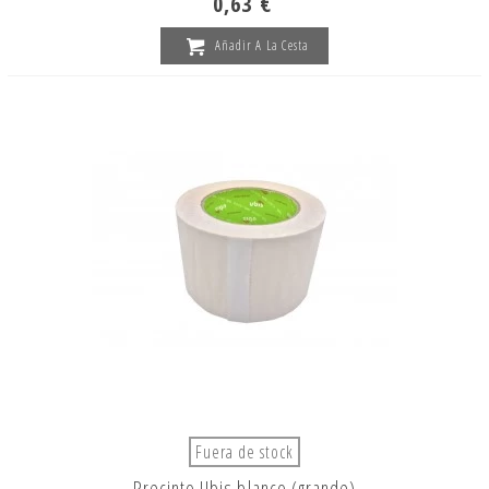
0,63 €
Añadir A La Cesta
Fuera de stock
Precinto Ubis blanco (grande)