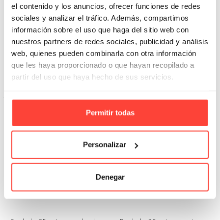
el contenido y los anuncios, ofrecer funciones de redes
Pack de 4.000 cajas de 45,5
Pack de 25 cajas para
sociales y analizar el tráfico. Además, compartimos
x 22 x 13 cm
pastas
información sobre el uso que haga del sitio web con
nuestros partners de redes sociales, publicidad y análisis
Referencia: 9931
14,05 €
desde
web, quienes pueden combinarla con otra información
4.559,27 €
Añadir A La Cesta
que les haya proporcionado o que hayan recopilado a
partir del uso que haya hecho de sus servicios.
Añadir A La Cesta
Permitir todas
Personalizar
Denegar