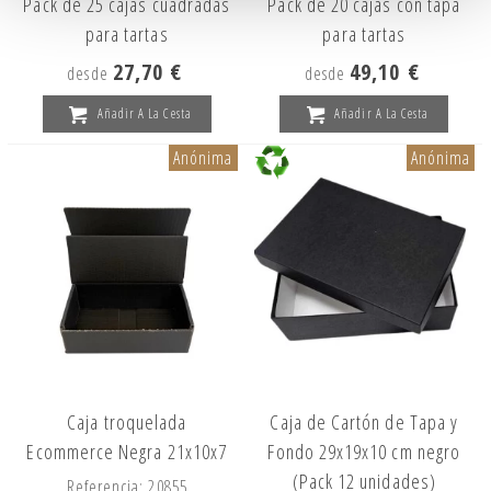
Pack de 25 cajas cuadradas
Pack de 20 cajas con tapa
para tartas
para tartas
27,70 €
49,10 €
desde
desde
Añadir A La Cesta
Añadir A La Cesta
Anónima
Anónima
Caja troquelada
Caja de Cartón de Tapa y
Ecommerce Negra 21x10x7
Fondo 29x19x10 cm negro
(Pack 12 unidades)
Referencia: 20855