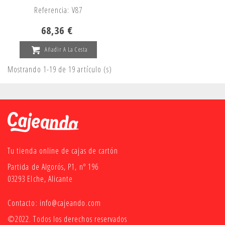
Referencia: V87
68,36 €
Añadir A La Cesta
Mostrando 1-19 de 19 artículo (s)
Tu tienda online de cajas de cartón
Partida de Algorós, P1, nº 196
03293 Elche, Alicante
Contacto:
info@cajeando.com
©2022. Todos los derechos reservados