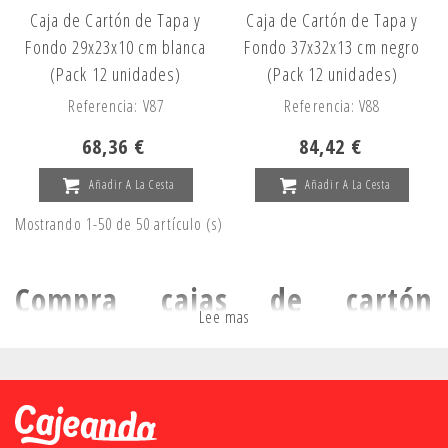
Caja de Cartón de Tapa y
Caja de Cartón de Tapa y
Fondo 29x23x10 cm blanca
Fondo 37x32x13 cm negro
(Pack 12 unidades)
(Pack 12 unidades)
Referencia: V87
Referencia: V88
68,36 €
84,42 €
Añadir A La Cesta
Añadir A La Cesta
Mostrando 1-50 de 50 artículo (s)
Compra cajas de cartón
Lee mas
decorativas personalizadas
En Cajeando, te ofrecemos una amplia gama de
cajas de
cartón decoradas
para darle un toque especial a tus
proyectos. Con opciones de personalización y una variedad de
estilos, puedes diseñar tu
caja de cartón decorativa
a