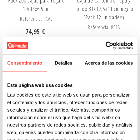
Pack 200 cajas para regalo
Caja de Cartón de Tapa y
19x14x6.5cm
Fondo 31x17,5x11 cm negro
(Pack 12 unidades)
Referencia: PCAL
Referencia: 8018
74,95 €
60,48 €
Añadir A La Cesta
Añadir A La Cesta
Consentimiento
Detalles
Acerca de las cookies
Anónima
Anónima
Esta página web usa cookies
Las cookies de este sitio web se usan para personalizar
el contenido y los anuncios, ofrecer funciones de redes
sociales y analizar el tráfico. Además, compartimos
información sobre el uso que haga del sitio web con
nuestros partners de redes sociales, publicidad y análisis
web, quienes pueden combinarla con otra información
Caja de Cartón de Tapa y
Caja de Cartón de Tapa y
que les haya proporcionado o que hayan recopilado a