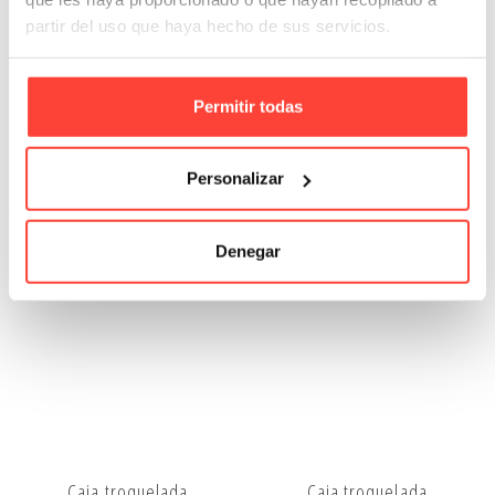
Fondo 31x17,5x11 cm
Fondo 54x30x11 cm negro
partir del uso que haya hecho de sus servicios.
blanca (Pack 12 unidades)
(Pack 12 unidades)
Referencia: 8019
Referencia: 8020
Permitir todas
60,48 €
124,74 €
Personalizar
Añadir A La Cesta
Añadir A La Cesta
Denegar
Caja troquelada
Caja troquelada