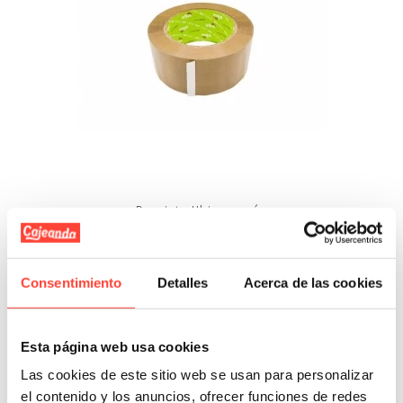
Precinto Ubis marrón
Referencia: 909
4,19 €
3,56 €
Consentimiento
Detalles
Acerca de las cookies
Añadir A La Cesta
Esta página web usa cookies
Las cookies de este sitio web se usan para personalizar
el contenido y los anuncios, ofrecer funciones de redes