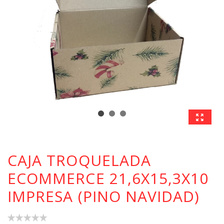
CAJA TROQUELADA
ECOMMERCE 21,6X15,3X10
IMPRESA (PINO NAVIDAD)