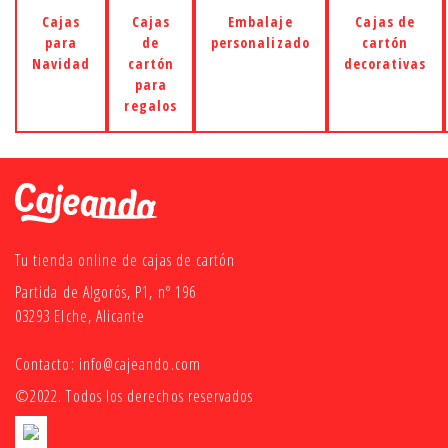
Cajas
Cajas
Embalaje
Cajas de
para
de
personalizado
cartón
Navidad
cartón
decorativas
para
regalos
Tu tienda online de cajas de cartón
Partida de Algorós, P1, nº 196
03293 Elche, Alicante
Contacto:
info@cajeando.com
©2022. Todos los derechos reservados