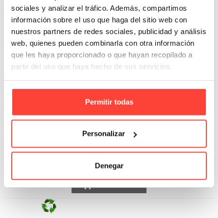
sociales y analizar el tráfico. Además, compartimos
información sobre el uso que haga del sitio web con
nuestros partners de redes sociales, publicidad y análisis
web, quienes pueden combinarla con otra información
que les haya proporcionado o que hayan recopilado a
partir del uso que haya hecho de sus servicios.
Permitir todas
Rollo de plástico con burbujas
Personalizar
Referencia: 4972
5,17 €
Denegar
Añadir A La Cesta