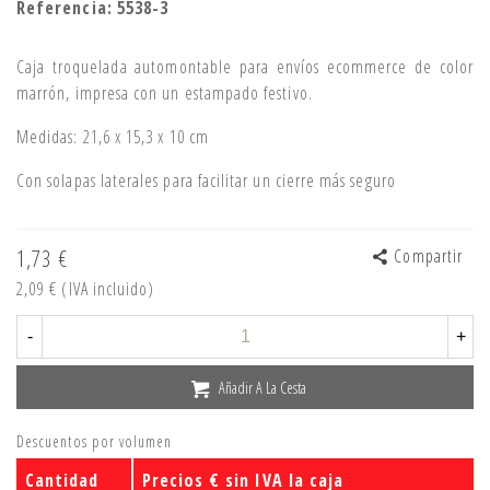
Referencia:
5538-3
Caja troquelada automontable para envíos ecommerce de color
marrón, impresa con un estampado festivo.
Medidas: 21,6 x 15,3 x 10 cm
Con solapas laterales para facilitar un cierre más seguro
1,73 €
Compartir
2,09 €
(IVA incluido)
-
+
Añadir A La Cesta
Descuentos por volumen
Cantidad
Precios € sin IVA la caja