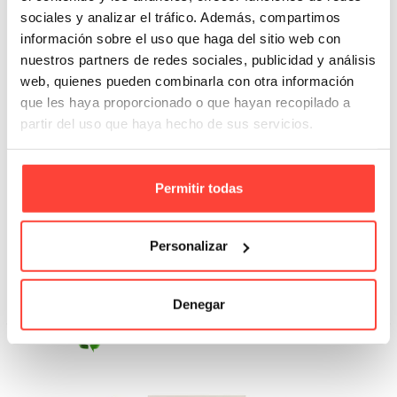
sociales y analizar el tráfico. Además, compartimos
información sobre el uso que haga del sitio web con
nuestros partners de redes sociales, publicidad y análisis
web, quienes pueden combinarla con otra información
que les haya proporcionado o que hayan recopilado a
partir del uso que haya hecho de sus servicios.
Permitir todas
Rollo de plástico con burbujas
Referencia: 4972
Personalizar
5,17 €
Añadir A La Cesta
Denegar