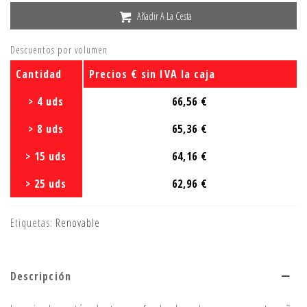
Añadir A La Cesta
Descuentos por volumen
Cantidad
Precios € sin IVA la caja
> 4 uds
66,56 €
> 8 uds
65,36 €
> 15 uds
64,16 €
> 25 uds
62,96 €
Etiquetas:
Renovable
Descripción