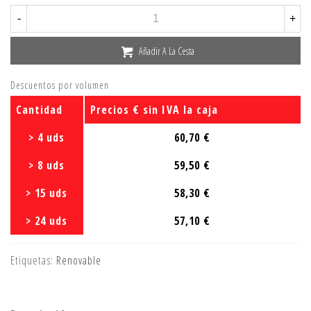
-
+
Añadir A La Cesta
Descuentos por volumen
Cantidad
Precios € sin IVA la caja
> 4 uds
60,70 €
> 8 uds
59,50 €
> 15 uds
58,30 €
> 24 uds
57,10 €
Etiquetas:
Renovable