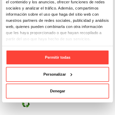
el contenido y los anuncios, ofrecer funciones de redes
sociales y analizar el tráfico. Además, compartimos
información sobre el uso que haga del sitio web con
nuestros partners de redes sociales, publicidad y análisis
web, quienes pueden combinarla con otra información
que les haya proporcionado o que hayan recopilado a
partir del uso que haya hecho de sus servicios.
Permitir todas
Rollo de plástico con burbujas
Referencia: 4972
Personalizar
5,17 €
Denegar
Añadir A La Cesta