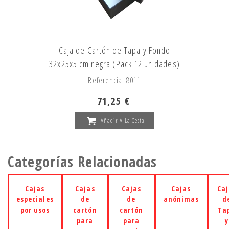
Caja de Cartón de Tapa y Fondo
32x25x5 cm negra (Pack 12 unidades)
Referencia: 8011
71,25 €
Añadir A La Cesta
Categorías Relacionadas
Cajas
Cajas
Cajas
Cajas
Caj
especiales
de
de
anónimas
d
por usos
cartón
cartón
Ta
para
para
y