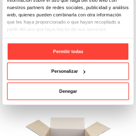
información sobre el uso que haga del sitio web con
nuestros partners de redes sociales, publicidad y análisis
web, quienes pueden combinarla con otra información
que les haya proporcionado o que hayan recopilado a
partir del uso que haya hecho de sus servicios.
Rollo de plástico con burbujas
Permitir todas
Referencia: 4972
Personalizar
5,17 €
Añadir A La Cesta
Denegar