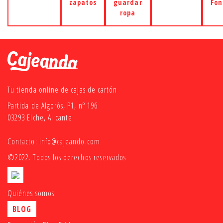
zapatos
guardar
Fon
ropa
Tu tienda online de cajas de cartón
Partida de Algorós, P1, nº 196
03293 Elche, Alicante
Contacto:
info@cajeando.com
©2022. Todos los derechos reservados
Quiénes somos
BLOG