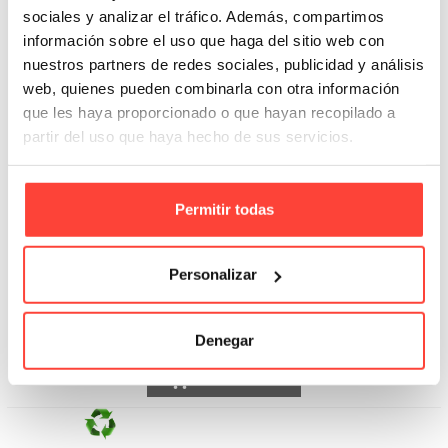
sociales y analizar el tráfico. Además, compartimos
información sobre el uso que haga del sitio web con
nuestros partners de redes sociales, publicidad y análisis
web, quienes pueden combinarla con otra información
que les haya proporcionado o que hayan recopilado a
partir del uso que haya hecho de sus servicios.
Permitir todas
Rollo de plástico con burbujas
Personalizar
Referencia: 4972
5,17 €
Denegar
Añadir A La Cesta