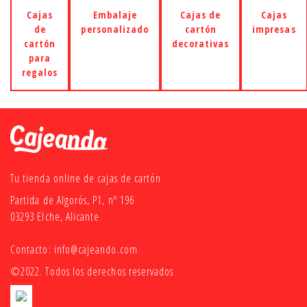
Cajas
Embalaje
Cajas de
Cajas
de
personalizado
cartón
impresas
cartón
decorativas
para
regalos
Tu tienda online de cajas de cartón
Partida de Algorós, P1, nº 196
03293 Elche, Alicante
Contacto:
info@cajeando.com
©2022. Todos los derechos reservados