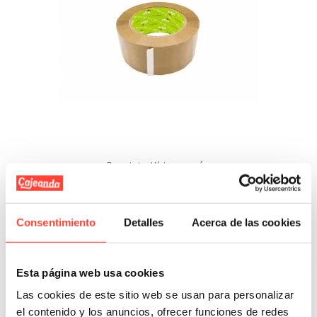
Precinto Ubis marrón
Referencia: 909
4,19 €
3,56 €
Consentimiento
Detalles
Acerca de las cookies
Añadir A La Cesta
Esta página web usa cookies
Las cookies de este sitio web se usan para personalizar
el contenido y los anuncios, ofrecer funciones de redes