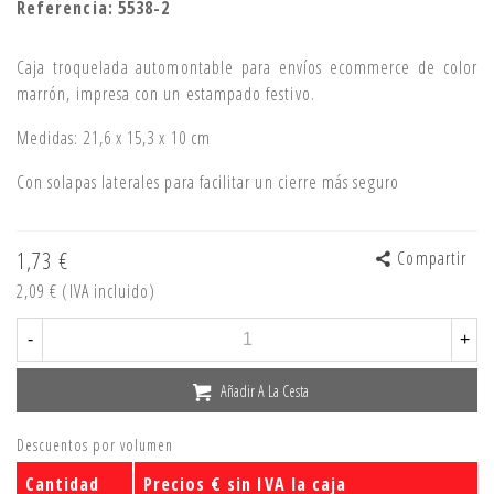
Referencia:
5538-2
Caja troquelada automontable para envíos ecommerce de color
marrón, impresa con un estampado festivo.
Medidas: 21,6 x 15,3 x 10 cm
Con solapas laterales para facilitar un cierre más seguro
1,73 €
Compartir
2,09 €
(IVA incluido)
-
+
Añadir A La Cesta
Descuentos por volumen
Cantidad
Precios € sin IVA la caja