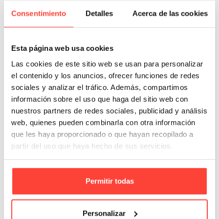
Consentimiento
Detalles
Acerca de las cookies
Esta página web usa cookies
Las cookies de este sitio web se usan para personalizar
el contenido y los anuncios, ofrecer funciones de redes
sociales y analizar el tráfico. Además, compartimos
información sobre el uso que haga del sitio web con
nuestros partners de redes sociales, publicidad y análisis
web, quienes pueden combinarla con otra información
que les haya proporcionado o que hayan recopilado a
partir del uso que haya hecho de sus servicios.
Pack 300 cajas para regalo con ventana
19x11x3cm
Permitir todas
Referencia: PEL
100,95 €
Personalizar