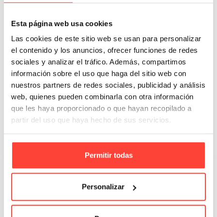
Esta página web usa cookies
Las cookies de este sitio web se usan para personalizar
el contenido y los anuncios, ofrecer funciones de redes
sociales y analizar el tráfico. Además, compartimos
información sobre el uso que haga del sitio web con
nuestros partners de redes sociales, publicidad y análisis
Pack 250 cajas para regalo 11x9x6 cm
web, quienes pueden combinarla con otra información
Referencia: PCAS
que les haya proporcionado o que hayan recopilado a
partir del uso que haya hecho de sus servicios.
59,18 €
Añadir A La Cesta
Permitir todas
Personalizar