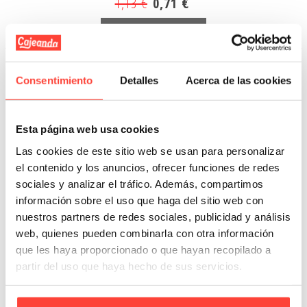
1,13 €
0,71 €
Añadir A La Cesta
Consentimiento
Detalles
Acerca de las cookies
OFERTA
-46%
Esta página web usa cookies
Las cookies de este sitio web se usan para personalizar
el contenido y los anuncios, ofrecer funciones de redes
sociales y analizar el tráfico. Además, compartimos
información sobre el uso que haga del sitio web con
nuestros partners de redes sociales, publicidad y análisis
web, quienes pueden combinarla con otra información
que les haya proporcionado o que hayan recopilado a
partir del uso que haya hecho de sus servicios.
CAJAS 023 EXTRA 38,3x28,3x26,3 cm
Referencia: 21087