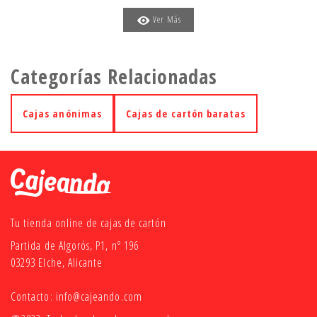
Ver Más
Categorías Relacionadas
Cajas anónimas
Cajas de cartón baratas
Tu tienda online de cajas de cartón
Partida de Algorós, P1, nº 196
03293 Elche, Alicante
Contacto:
info@cajeando.com