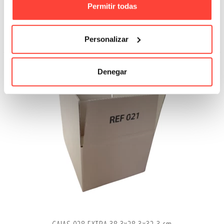
Permitir todas
1,22 €
0,66 €
Añadir A La Cesta
Personalizar
Denegar
OFERTA
-45%
CAJAS 028 EXTRA 38,3x28,3x32,3 cm