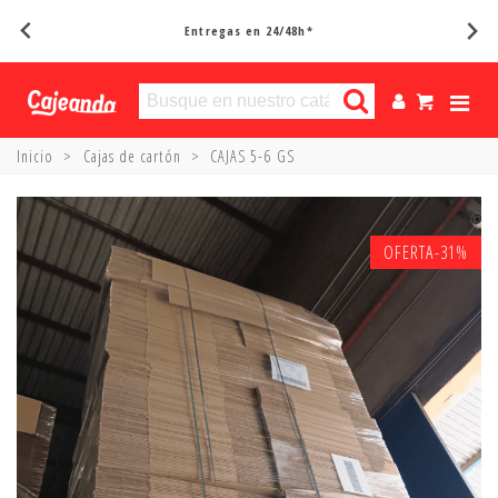
Entregas en 24/48h*
Inicio
>
Cajas de cartón
>
CAJAS 5-6 GS
OFERTA
-31%