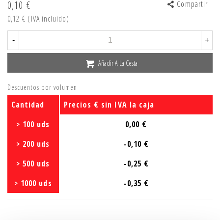
0,10 €
Compartir
0,12 €
(IVA incluido)
-
+
Añadir A La Cesta
Descuentos por volumen
Cantidad
Precios € sin IVA la caja
> 100 uds
0,00 €
> 200 uds
-0,10 €
> 500 uds
-0,25 €
> 1000 uds
-0,35 €