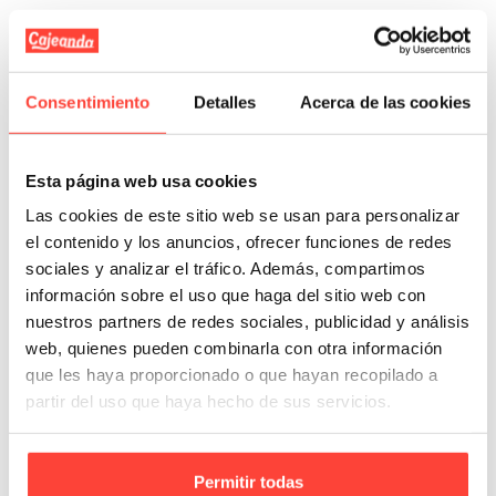
Descripción
Impresión en máquina
Consentimiento
Detalles
Acerca de las cookies
Detalles del producto
Esta página web usa cookies
Las cookies de este sitio web se usan para personalizar
Trusted Shops Opiniones
el contenido y los anuncios, ofrecer funciones de redes
sociales y analizar el tráfico. Además, compartimos
PRODUCTOS RELACIONADOS
información sobre el uso que haga del sitio web con
nuestros partners de redes sociales, publicidad y análisis
No hay artículos
web, quienes pueden combinarla con otra información
que les haya proporcionado o que hayan recopilado a
partir del uso que haya hecho de sus servicios.
VISTO RECIENTEMENTE
Permitir todas