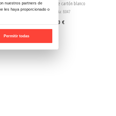
Mini expositor de cartón blanco
con nuestros partners de
ue les haya proporcionado o
Referencia: 8047
45,00 €
Permitir todas