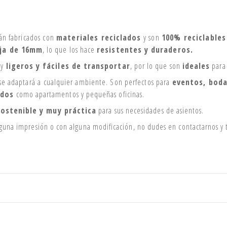
tán fabricados con
materiales reciclados
y son
100% reciclables
eja de 16mm
, lo que los hace
resistentes y duraderos.
uy
ligeros y fáciles de transportar
, por lo que son
ideales
par
 se adaptará a cualquier ambiente. Son perfectos para
eventos, boda
idos
como apartamentos y pequeñas oficinas.
ostenible y muy práctica
para sus necesidades de asientos.
alguna impresión o con alguna modificación, no dudes en contactarnos y