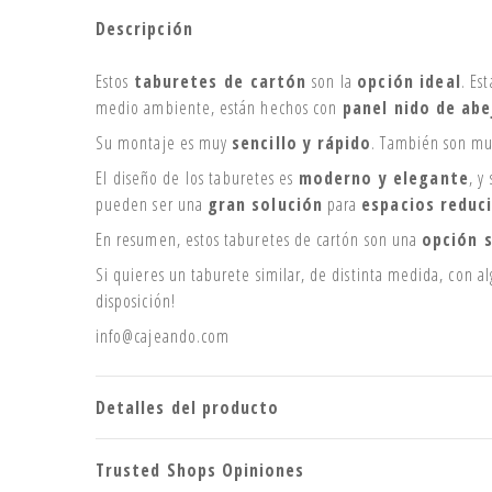
Descripción
Estos
taburetes de cartón
son la
opción ideal
. Es
medio ambiente, están hechos con
panel nido de ab
Su montaje es muy
sencillo y rápido
. También son m
El diseño de los taburetes es
moderno y elegante
, y
pueden ser una
gran solución
para
espacios reduc
En resumen, estos taburetes de cartón son una
opción s
Si quieres un taburete similar, de distinta medida, con 
disposición!
info@cajeando.com
Detalles del producto
Trusted Shops Opiniones