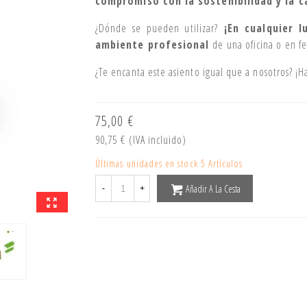
compromiso con la sostenibilidad y la c
¿Dónde se pueden utilizar?
¡En cualquier l
ambiente profesional
de una oficina o en fe
¿Te encanta este asiento igual que a nosotros? ¡H
75,00 €
90,75 €
(IVA incluido)
Últimas unidades en stock
5 Artículos
Añadir A La Cesta
-
+