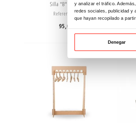
Silla "B" de cartón
E
y analizar el tráfico. Ademá
redes sociales, publicidad y
Referencia: 8044
que hayan recopilado a parti
95,00 €
Denegar