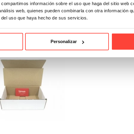
stantería "V" de cartón
Mesa baja de cartón
s, compartimos información sobre el uso que haga del sitio web 
 análisis web, quienes pueden combinarla con otra información q
Referencia: 8049
Referencia: 8051
r del uso que haya hecho de sus servicios.
280,00 €
100,00 €
Personalizar
Anónima