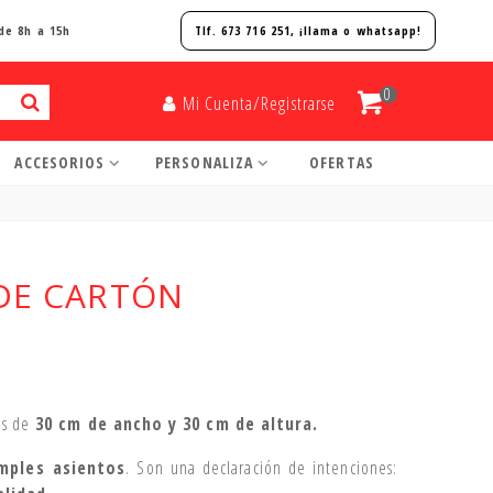
de 8h a 15h
Tlf. 673 716 251, ¡
llama o whatsapp!
0
Mi Cuenta/Registrarse
ACCESORIOS
PERSONALIZA
OFERTAS
 DE CARTÓN
s de
30 cm de ancho y 30 cm de altura.
mples asientos
. Son una declaración de intenciones: