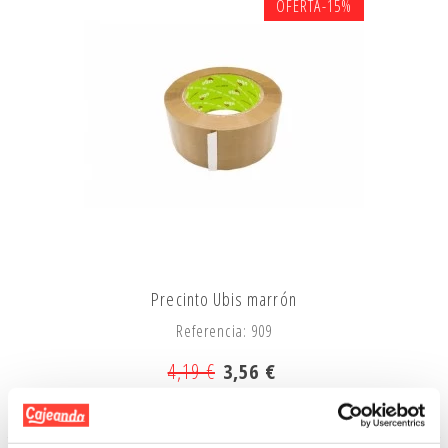
OFERTA
-15%
Precinto Ubis marrón
Referencia: 909
4,19 €
3,56 €
Añadir A La Cesta