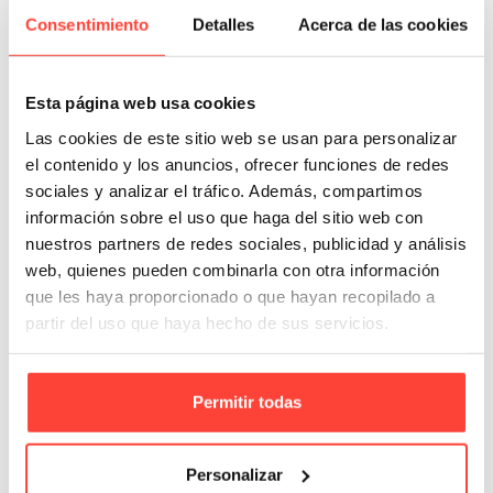
Consentimiento
Detalles
Acerca de las cookies
Esta página web usa cookies
Las cookies de este sitio web se usan para personalizar
el contenido y los anuncios, ofrecer funciones de redes
sociales y analizar el tráfico. Además, compartimos
información sobre el uso que haga del sitio web con
nuestros partners de redes sociales, publicidad y análisis
web, quienes pueden combinarla con otra información
que les haya proporcionado o que hayan recopilado a
partir del uso que haya hecho de sus servicios.
Fuera de stock
Pack de 25 ángulos de protección
Permitir todas
grande
Referencia: APG
Personalizar