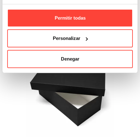
Referencia: V86
Permitir todas
68,36 €
Añadir A La Cesta
Personalizar
Denegar