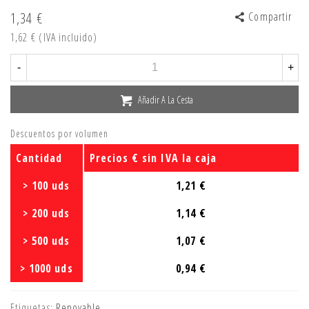
1,34 €
Compartir
1,62 €
(IVA incluido)
-
+
Añadir A La Cesta
Descuentos por volumen
Cantidad
Precios € sin IVA la caja
> 100 uds
1,21 €
> 200 uds
1,14 €
> 500 uds
1,07 €
> 1000 uds
0,94 €
Etiquetas:
Renovable